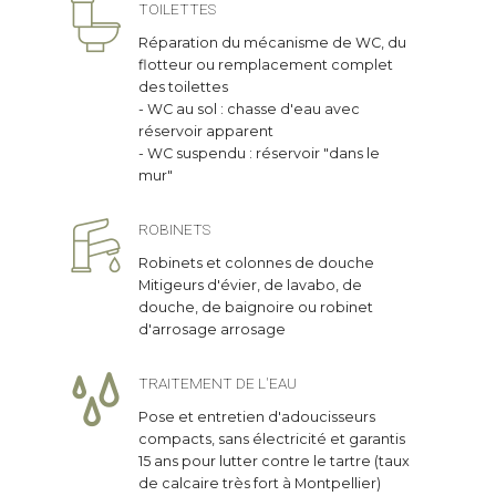
chauffage
TOILETTES
Réparation du mécanisme de WC, du
FUITES
flotteur ou remplacement complet
Recherche de fuite ou réparations de
RADIATEURS
des toilettes
fuite sur alimentation, évacuation ou
- WC au sol : chasse d'eau avec
Pose, remplacement ou
eaux pluviales
réservoir apparent
déplacement de radiateurs
- WC suspendu : réservoir "dans le
Réparation ou remplacement de
mur"
CHAUFFE-EAU
robinets de radiateurs
Réparation, entretien ou
ROBINETS
remplacement de ballons d'eau
CHAUDIERES ET BALLONS D'EAU
chaude (cumulus)
CHAUDE
Robinets et colonnes de douche
Mitigeurs d'évier, de lavabo, de
Détartrage de chaudières
douche, de baignoire ou robinet
DÉBOUCHAGE
Détartrage, réparation ou
d'arrosage arrosage
remplacement de chauffe-eau
Dégorgement de canalisation (évier,
électrique
machine à laver, douche, lavabo...)
TRAITEMENT DE L'EAU
CIRCUIT DE CHAUFFAGE
Pose et entretien d'adoucisseurs
SILICONE
compacts, sans électricité et garantis
Modification du circuit de chauffage
Réfection de joints silicone (source
15 ans pour lutter contre le tartre (taux
de chauffage central
fréquente de dégâts des eaux) pour
de calcaire très fort à Montpellier)
Nettoyage (désembouage) :