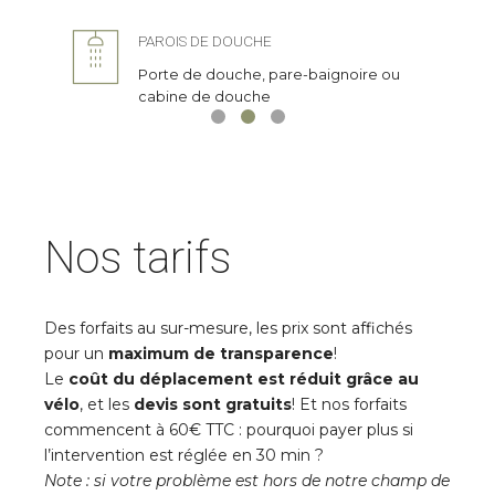
baignoire, douche, lavabo, évier...
radiateurs ou plancher chauffant
PAROIS DE DOUCHE
Porte de douche, pare-baignoire ou
cabine de douche
Nos tarifs
Des forfaits au sur-mesure, les prix sont affichés
pour un
maximum de transparence
!
Le
coût du déplacement est réduit grâce au
vélo
, et les
devis sont gratuits
! Et nos forfaits
commencent à 60€ TTC : pourquoi payer plus si
l’intervention est réglée en 30 min ?
Note : si votre problème est hors de notre champ de